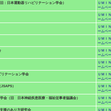
旧：日本運動器リハビリテーション学会）
ＵＭＩ
ームペ
ＵＭＩ
ームペ
ＵＭＩ
ームペ
ＵＭＩ
ームペ
会
ＵＭＩ
ームペ
ＵＭＩ
ームペ
ビリテーション学会
ＵＭＩ
ームペ
JSAPS）
ＵＭＩ
ームペ
学会（旧 日本神経疾患医療・福祉従事者協議会）
ＵＭＩ
ームペ
と支援のあり方研究会
ＵＭＩ