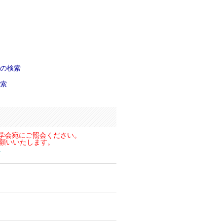
の検索
索
学会宛にご照会ください。
お願いいたします。
。