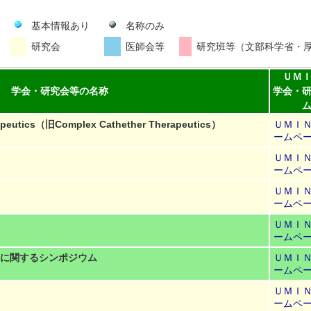
基本情報あり
名称のみ
）
研究会
医師会等
研究班等（文部科学省・
ＵＭ
学会・研究会等の名称
学会・
apeutics（旧Complex Cathether Therapeutics）
ＵＭＩ
ームペ
ＵＭＩ
ームペ
ＵＭＩ
ームペ
ＵＭＩ
ームペ
に関するシンポジウム
ＵＭＩ
ームペ
ＵＭＩ
ームペ