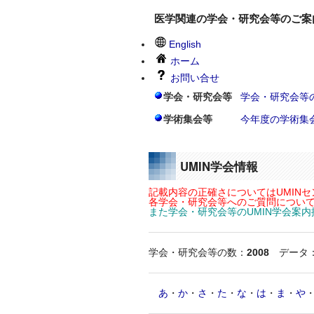
医学関連の学会・研究会等のご案
English
ホーム
お問い合せ
学会・研究会等
学会・研究会等
学術集会等
今年度の学術集
UMIN学会情報
記載内容の正確さについてはUMIN
各学会・研究会等へのご質問について
また学会・研究会等のUMIN学会案
学会・研究会等の数：
2008
データ
あ
・
か
・
さ
・
た
・
な
・
は
・
ま
・
や