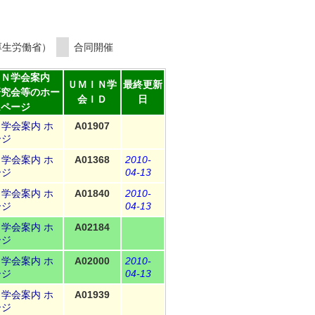
厚生労働省）
合同開催
ＩＮ学会案内
ＵＭＩＮ学
最終更新
研究会等のホー
会ＩＤ
日
ムページ
Ｎ学会案内
ホ
A01907
ージ
Ｎ学会案内
ホ
A01368
2010-
ージ
04-13
Ｎ学会案内
ホ
A01840
2010-
ージ
04-13
Ｎ学会案内
ホ
A02184
ージ
Ｎ学会案内
ホ
A02000
2010-
ージ
04-13
Ｎ学会案内
ホ
A01939
ージ