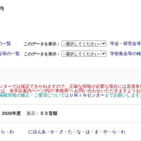
内
の一覧
学会・研究会等
このデータを表示：
会等の一覧
学術集会等の検
このデータを表示：
センターでは保証できかねますので、正確な情報が必要な場合には直接各
は、各学会案内ページ内の“事務局”へお問い合わせいただきますよう
内掲載情報の修正・ご要望については
ＵＭＩＮセンター
までお願いします
：
2026年度
表示：
５０音順
・
ら
・
わ
にほんあ
・
か
・
さ
・
た
・
な
・
は
・
ま
・
や
・
ら
・
わ