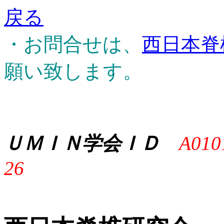
戻る
・お問合せは、
西日本脊
願い致します。
ＵＭＩＮ学会ＩＤ
A010
26