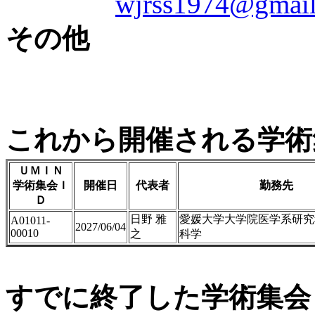
wjrss1974@gmai
その他
これから開催される学術
ＵＭＩＮ
学術集会Ｉ
開催日
代表者
勤務先
Ｄ
日野 雅
愛媛大学大学院医学系研究
A01011-
2027/06/04
00010
之
科学
すでに終了した学術集会（