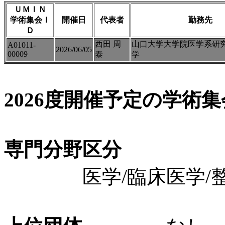
ＵＭＩＮ
学術集会Ｉ
開催日
代表者
勤務先
Ｄ
西田 周
山口大学大学院医学系研
A01011-
2026/06/05
00009
泰
学
2026度開催予定の学術
専門分野区分
医学/臨床医学/整