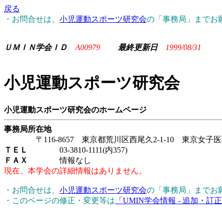
戻る
・お問合せは、
小児運動スポーツ研究会
の「事務局」までお
ＵＭＩＮ学会ＩＤ
A00979
最終更新日
1999/08/31
小児運動スポーツ研究会
小児運動スポーツ研究会のホームページ
事務局所在地
〒116-8657 東京都荒川区西尾久2-1-10 東京女
ＴＥＬ
03-3810-1111(内357)
ＦＡＸ
情報なし
現在、本学会の詳細情報はありません。
・お問合せは、
小児運動スポーツ研究会
の「事務局」までお
・このページの修正・変更等は
「UMIN学会情報 - 追加・訂