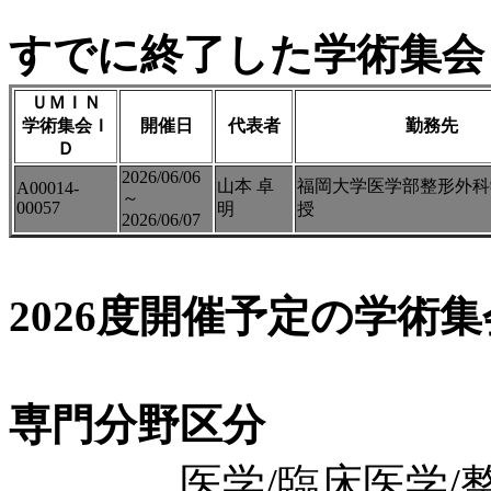
すでに終了した学術集会（
ＵＭＩＮ
学術集会Ｉ
開催日
代表者
勤務先
Ｄ
2026/06/06
山本 卓
福岡大学医学部整形外科
A00014-
～
00057
明
授
2026/06/07
2026度開催予定の学術
専門分野区分
医学/臨床医学/整