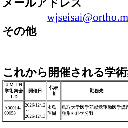
メールアドレス
wjseisai@ortho.m
その他
これから開催される学術
ＵＭＩＮ
代表
学術集会
開催日
勤務先
者
ＩＤ
2026/12/12
永島
鳥取大学医学部感覚運動医学講
A00014-
～
00058
英樹
整形外科学分野
2026/12/13